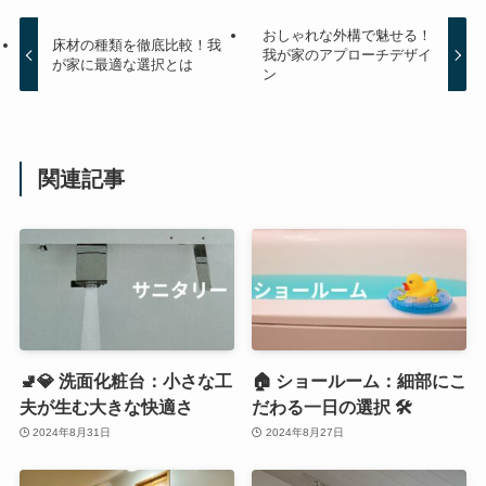
おしゃれな外構で魅せる！
床材の種類を徹底比較！我
我が家のアプローチデザイ
が家に最適な選択とは
ン
関連記事
🚽💎 洗面化粧台：小さな工
🏠 ショールーム：細部にこ
夫が生む大きな快適さ
だわる一日の選択 🛠️
2024年8月31日
2024年8月27日